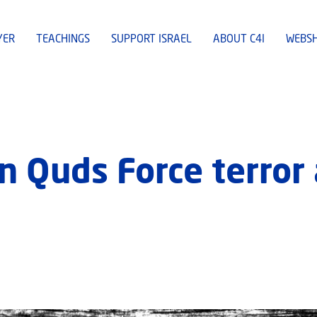
YER
TEACHINGS
SUPPORT ISRAEL
ABOUT C4I
WEBS
an Quds Force terror 