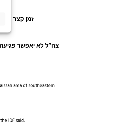
ן ממנו בוצעו
עוצמה נגד ארגון הטרור
daissah area of southeastern
the IDF said.