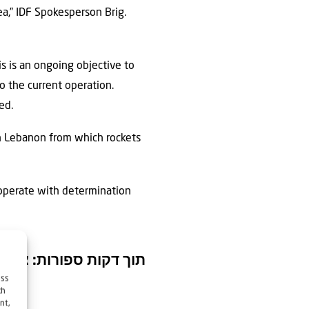
ea,” IDF Spokesperson Brig.
is is an ongoing objective to
o the current operation.
ed.
 in Lebanon from which rockets
o operate with determination
ו השיגורים לצפון הארץ
ess
ch
nt,
מקודם יותר הערב, שוגרו רקטות לעבר צפון הארץ, ללא נפגעים.