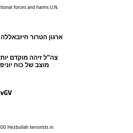
tional forces and harms U.N.
 יוניפי”ל בדרום לבנון
ר חיזבאללה שנפל בתוך
צאה מהשיגור נפגעו
3vGV
00 Hezbollah terrorists in