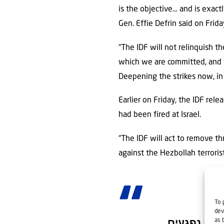
is the objective… and is exact
Gen. Effie Defrin said on Frida
“The IDF will not relinquish t
which we are committed, and w
Deepening the strikes now, in 
Earlier on Friday, the IDF rel
had been fired at Israel.
“The IDF will act to remove th
against the Hezbollah terroris
To 
dev
as 