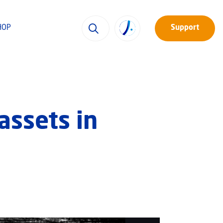
HOP
Support
assets in