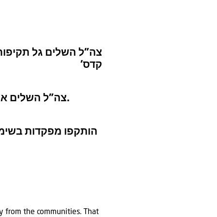
מוש גיס לבנון של ‘כוח
קדס’
צה”ל השלים אתמול, גל תקיפות לעבר תשתיות של ארגוני הטרור ברחבי לבנון.
ווה ציר קשר בין ארגון
ay from the communities. That