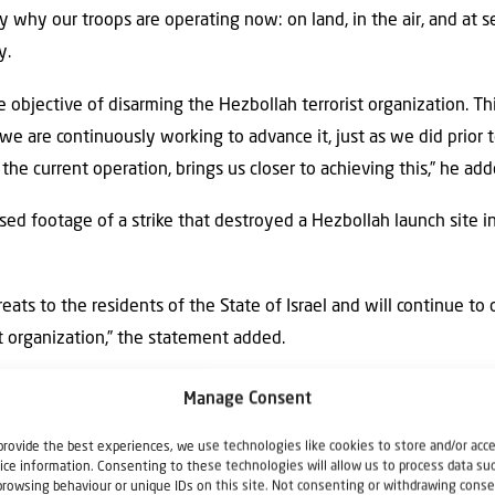
ly why our troops are operating now: on land, in the air, and at s
y.
he objective of disarming the Hezbollah terrorist organization. Th
e are continuously working to advance it, just as we did prior t
the current operation, brings us closer to achieving this,” he add
eased footage of a strike that destroyed a Hezbollah launch site
reats to the residents of the State of Israel and will continue t
t organization,” the statement added.
Manage Consent
תוך דקות ספורות: צה”ל תקף משגר ממנו בוצע
provide the best experiences, we use technologies like cookies to store and/or acc
ice information. Consenting to these technologies will allow us to process data su
browsing behaviour or unique IDs on this site. Not consenting or withdrawing conse