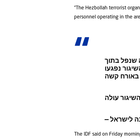
“The Hezbollah terrorist orga
personnel operating in the are
צה”ל זיהה מ
מוצב של כוח
The IDF said on Friday morning